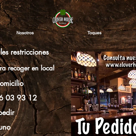
Nosotros
Toques
es restricciones
ra recoger en local
domicilio
46 03 93 12
pedir
uno